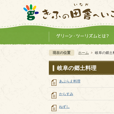
現在の位置
ホーム
岐阜の郷土
岐阜の郷土料理
あぶらえ料理
からすみ
ねずし