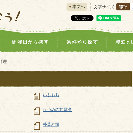
本文へ
文字サイズ
料理
いももち
なつめの甘露煮
朴葉寿司