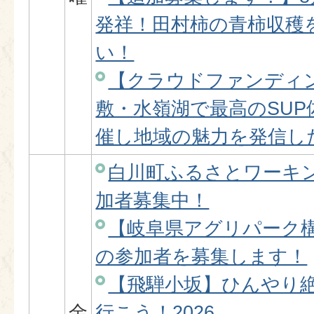
発祥！田村柿の青柿収穫
い！
【クラウドファンディ
敷・水嶺湖で最高のSU
催し地域の魅力を発信し
白川町ふるさとワーキ
加者募集中！
【岐阜県アグリパーク
の参加者を募集します！
【飛騨小坂】ひんやり
金
行こう！2026