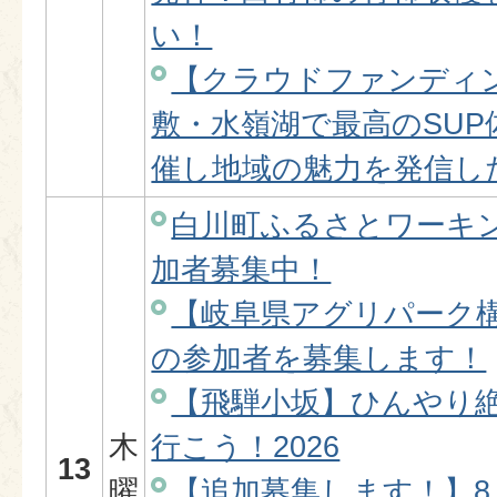
い！
【クラウドファンディ
敷・水嶺湖で最高のSU
催し地域の魅力を発信し
白川町ふるさとワーキ
加者募集中！
【岐阜県アグリパーク
の参加者を募集します！
【飛騨小坂】ひんやり
木
行こう！2026
13
曜
【追加募集します！】8月