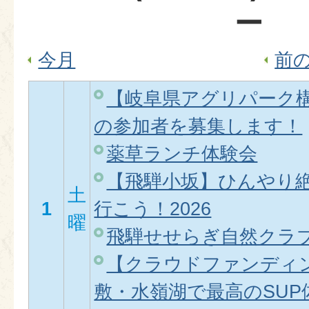
ー
今月
前
【岐阜県アグリパーク
の参加者を募集します！
薬草ランチ体験会
【飛騨小坂】ひんやり
土
1
行こう！2026
曜
飛騨せせらぎ自然クラブ2
【クラウドファンディ
敷・水嶺湖で最高のSU