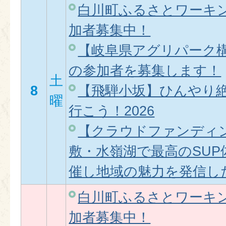
白川町ふるさとワーキ
加者募集中！
【岐阜県アグリパーク
の参加者を募集します！
土
8
【飛騨小坂】ひんやり
曜
行こう！2026
【クラウドファンディ
敷・水嶺湖で最高のSU
催し地域の魅力を発信し
白川町ふるさとワーキ
加者募集中！