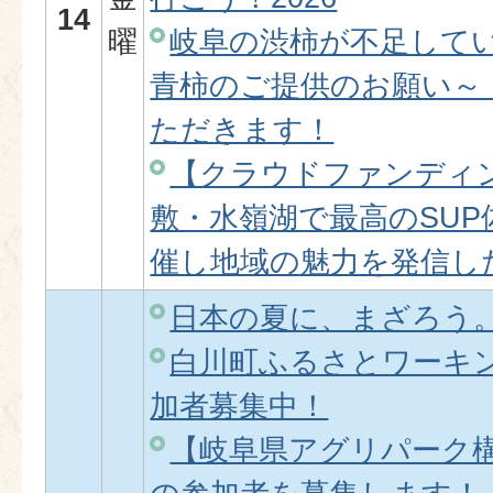
14
曜
岐阜の渋柿が不足して
青柿のご提供のお願い～
ただきます！
【クラウドファンディ
敷・水嶺湖で最高のSU
催し地域の魅力を発信し
日本の夏に、まざろう
白川町ふるさとワーキ
加者募集中！
【岐阜県アグリパーク