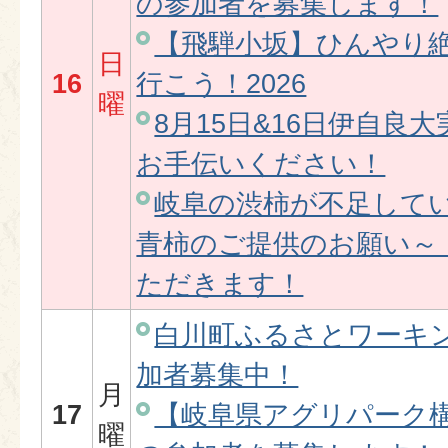
の参加者を募集します！
【飛騨小坂】ひんやり
日
16
行こう！2026
曜
8月15日&16日伊自良
お手伝いください！
岐阜の渋柿が不足して
青柿のご提供のお願い～
ただきます！
白川町ふるさとワーキ
加者募集中！
月
17
【岐阜県アグリパーク
曜