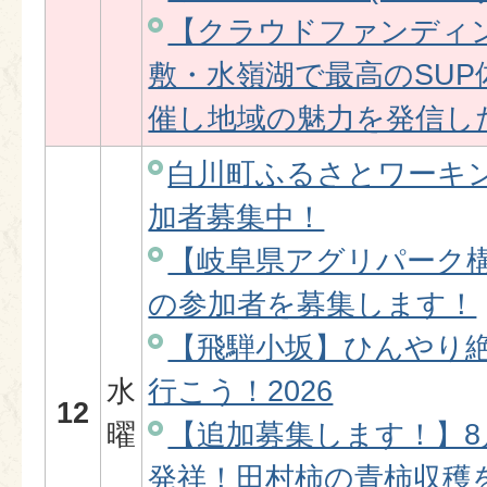
【クラウドファンディ
敷・水嶺湖で最高のSU
催し地域の魅力を発信し
白川町ふるさとワーキ
加者募集中！
【岐阜県アグリパーク
の参加者を募集します！
【飛騨小坂】ひんやり
水
行こう！2026
12
曜
【追加募集します！】8月
発祥！田村柿の青柿収穫