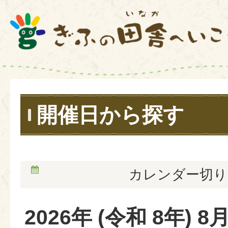
開催日から探す
カレンダー切り
2026
年 (
令和
8
年)
8
月