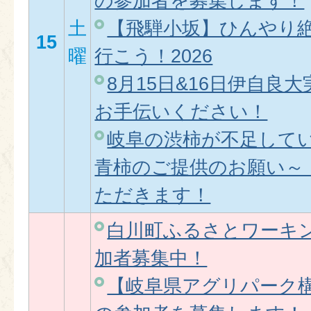
の参加者を募集します！
土
【飛騨小坂】ひんやり
15
曜
行こう！2026
8月15日&16日伊自良
お手伝いください！
岐阜の渋柿が不足して
青柿のご提供のお願い～
ただきます！
白川町ふるさとワーキ
加者募集中！
【岐阜県アグリパーク