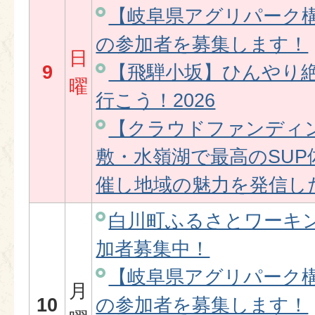
【岐阜県アグリパーク
の参加者を募集します！
日
9
【飛騨小坂】ひんやり
曜
行こう！2026
【クラウドファンディ
敷・水嶺湖で最高のSU
催し地域の魅力を発信し
白川町ふるさとワーキ
加者募集中！
【岐阜県アグリパーク
月
10
の参加者を募集します！