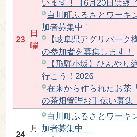
います！【6月20日は終
白川町ふるさとワーキ
加者募集中！
日
23
【岐阜県アグリパーク
曜
の参加者を募集します！
【飛騨小坂】ひんやり
行こう！2026
在来から作られたお茶
の茶畑管理お手伝い募集
白川町ふるさとワーキ
月
加者募集中！
24