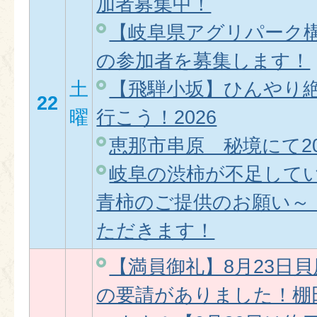
加者募集中！
【岐阜県アグリパーク
の参加者を募集します！
土
【飛騨小坂】ひんやり
22
曜
行こう！2026
恵那市串原 秘境にて20
岐阜の渋柿が不足して
青柿のご提供のお願い～
ただきます！
【満員御礼】8月23日
の要請がありました！棚