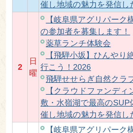
催し地域の魅力を発信し
【岐阜県アグリパーク
の参加者を募集します！
薬草ランチ体験会
【飛騨小坂】ひんやり
日
2
行こう！2026
曜
飛騨せせらぎ自然クラブ2
【クラウドファンディ
敷・水嶺湖で最高のSU
催し地域の魅力を発信し
【岐阜県アグリパーク