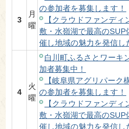
の参加者を募集します！
月
3
【クラウドファンディ
曜
敷・水嶺湖で最高のSU
催し地域の魅力を発信し
白川町ふるさとワーキ
加者募集中！
【岐阜県アグリパーク
火
4
の参加者を募集します！
曜
【クラウドファンディ
敷・水嶺湖で最高のSU
催し地域の魅力を発信し