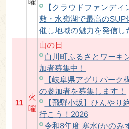
曜
【クラウドファンディ
敷・水嶺湖で最高のSU
催し地域の魅力を発信し
山の日
白川町ふるさとワーキ
加者募集中！
【岐阜県アグリパーク
の参加者を募集します！
火
11
【飛騨小坂】ひんやり
曜
行こう！2026
令和8年度 寒水(かのみ