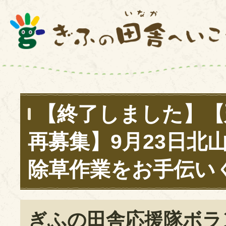
【終了しました】【
再募集】9月23日北
除草作業をお手伝い
ぎふの田舎応援隊ボラ