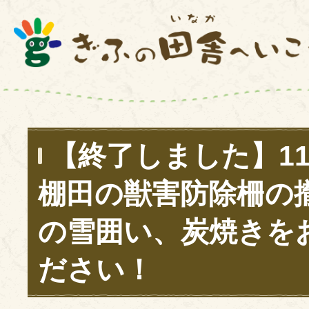
【終了しました】11
棚田の獣害防除柵の
の雪囲い、炭焼きを
ださい！