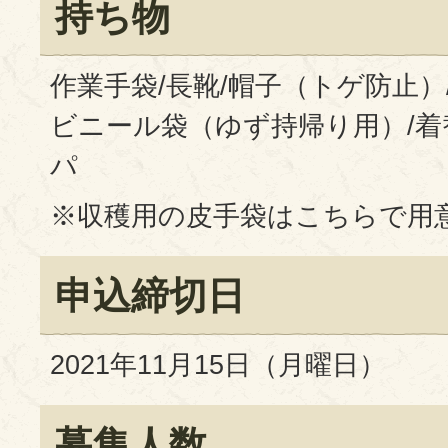
持ち物
作業手袋/長靴/帽子（トゲ防止）
ビニール袋（ゆず持帰り用）/着
パ
※収穫用の皮手袋はこちらで用
申込締切日
2021年11月15日（月曜日）
募集人数