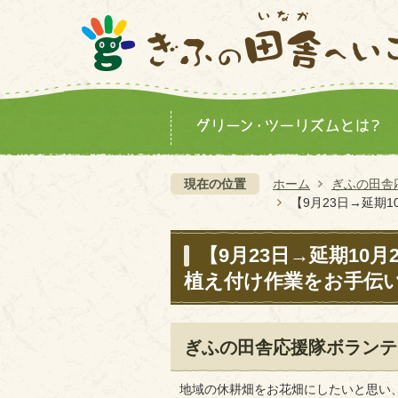
現在の位置
ホーム
ぎふの田舎
【9月23日→延期
【9月23日→延期10
植え付け作業をお手伝
ぎふの田舎応援隊ボランテ
地域の休耕畑をお花畑にしたいと思い