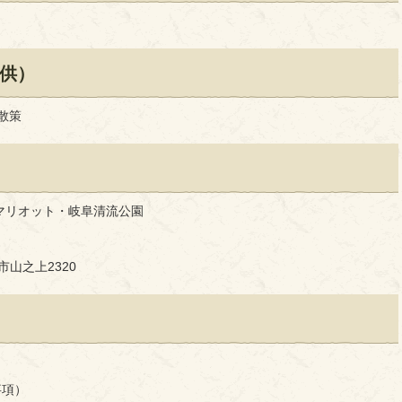
供）
散策
マリオット・岐阜清流公園
茂市山之上2320
事項）