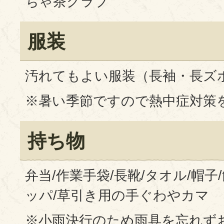
ちゃ茶クラブ
服装
汚れてもよい服装（長袖・長ズ
※暑い季節ですので熱中症対策
持ち物
弁当/作業手袋/長靴/タオル/帽子
ッパ/草引き用の手ぐわやカマ
※小雨決行のため雨具を忘れず