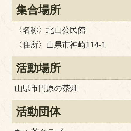
集合場所
〈名称〉北山公民館
〈住所〉山県市神崎114-1
活動場所
山県市円原の茶畑
活動団体