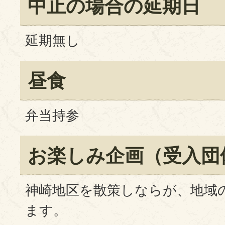
中止の場合の延期日
延期無し
昼食
弁当持参
お楽しみ企画（受入団
神崎地区を散策しならが、地域
ます。