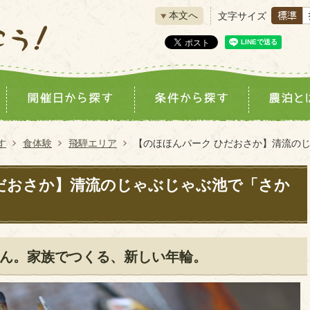
本文へ
文字サイズ
す
食体験
飛騨エリア
【のほほんパーク ひだおさか】清流の
だおさか】清流のじゃぶじゃぶ池で「さか
ん。家族でつくる、新しい年輪。