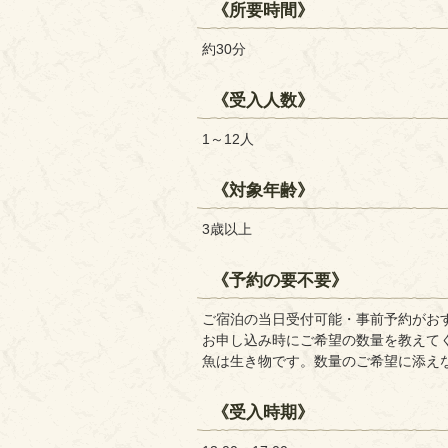
《所要時間》
約30分
《受入人数》
1～12人
《対象年齢》
3歳以上
《予約の要不要》
ご宿泊の当日受付可能・事前予約がお
お申し込み時にご希望の数量を教えて
魚は生き物です。数量のご希望に添え
《受入時期》