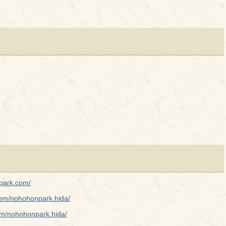
。
park.com/
com/nohohonpark.hida/
om/nohohonpark.hida/