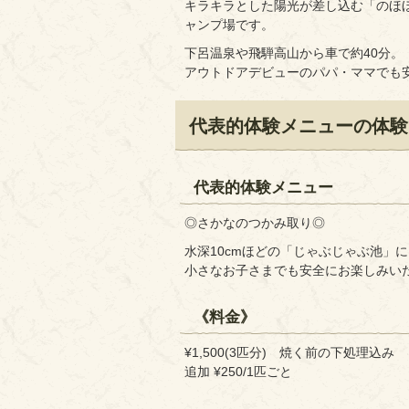
キラキラとした陽光が差し込む「のほ
ャンプ場です。
下呂温泉や飛騨高山から車で約40分。
アウトドアデビューのパパ・ママでも
代表的体験メニューの体験
代表的体験メニュー
◎さかなのつかみ取り◎
水深10cmほどの「じゃぶじゃぶ池」
小さなお子さまでも安全にお楽しみい
《料金》
¥1,500(3匹分) 焼く前の下処理込み
追加 ¥250/1匹ごと