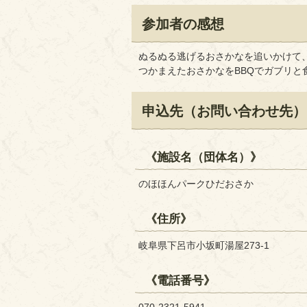
参加者の感想
ぬるぬる逃げるおさかなを追いかけて
つかまえたおさかなをBBQでガブリと
申込先（お問い合わせ先）
《施設名（団体名）》
のほほんパークひだおさか
《住所》
岐阜県下呂市小坂町湯屋273-1
《電話番号》