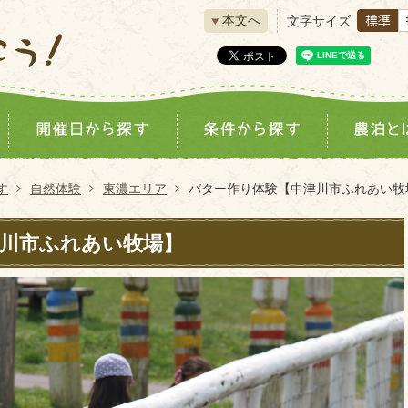
本文へ
文字サイズ
す
自然体験
東濃エリア
バター作り体験【中津川市ふれあい牧
川市ふれあい牧場】