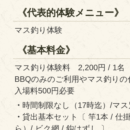
《代表的体験メニュー》
マス釣り体験
《基本料金》
マス釣り体験料 2,200円 / 1
BBQのみのご利用やマス釣り
入場料500円必要
・
時間制限なし（17時迄）/マ
・
貸出基本セット〔 竿1本 / 仕掛
ら）/ ビク網 / 鈎はずし 〕