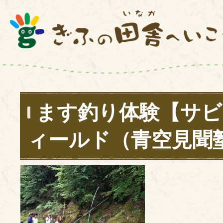
ます釣り体験【サビ
ィールド（青空見聞