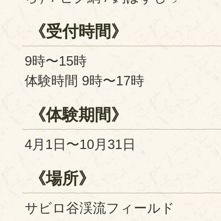
《
受付時間
》
9時〜15時
体験時間 9時〜17時
《
体験期間
》
4月1日〜10月31日
《
場所
》
サビロ谷渓流フィールド