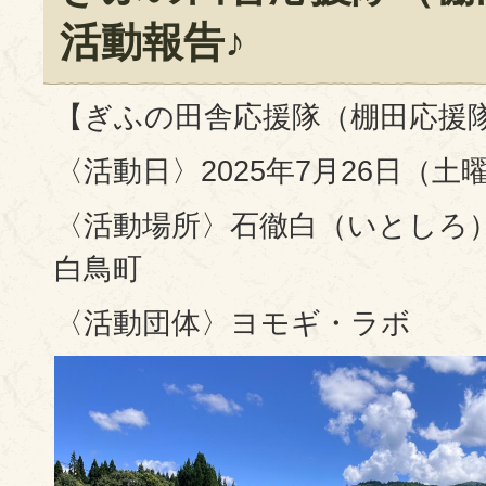
活動報告♪
【ぎふの田舎応援隊（棚田応援
〈活動日〉2025年7月26日（土
〈活動場所〉石徹白（いとしろ）
白鳥町
〈活動団体〉ヨモギ・ラボ