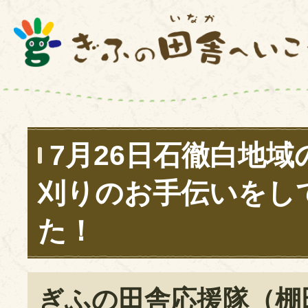
7月26日石徹白地域
刈りのお手伝いをし
た！
ぎふの田舎応援隊（棚