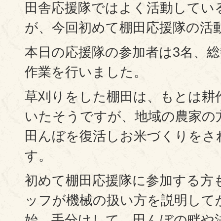
田舎応援隊ではよく活動してい
が、今回初めて棚田応援隊の活
本日の応援隊の参加者は3名、総
作業を行いました。
草刈りをした棚田は、もとは耕
いたそうですが、地域の農家の
田んぼを復活しお米づくりをさ
す。
初めて棚田応援隊に参加する方
ッフが機械の扱い方を説明して
始。手分けして、田んぼの畔や