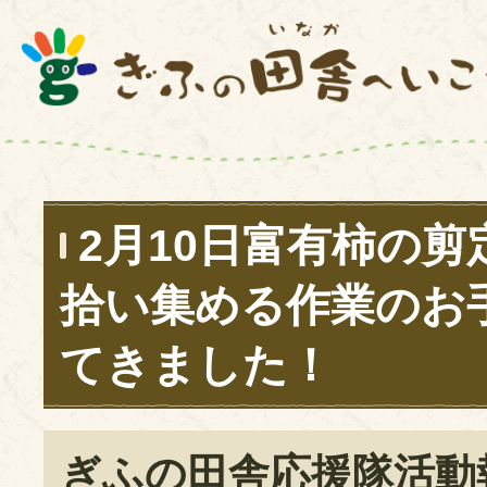
2月10日富有柿の
拾い集める作業のお
てきました！
ぎふの田舎応援隊活動