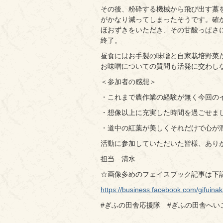
その後、粉砕する機械から飛び出す藁
がかなり減ってしまったそうです。確
ほおずきをいただき、その甘酸っぱさ
終了。
昼食にはお手製の味噌と自家栽培野菜
お味噌についての質問も活発に交わし
＜参加者の感想＞
・これまで農作業の経験が無く今回の
・想像以上に充実した時間を過ごせま
・道中の紅葉が美しくそれだけで心が
活動に参加していただいた皆様、あり
担当 清水
☆画像多めのフェイスブック記事は下
https://business.facebook.com/gi
#ぎふの田舎応援隊 #ぎふの田舎へい