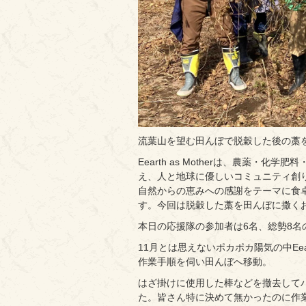
流葉山を望む田んぼで脱穀した後の藁
Eearth as Motherは、農薬
え、人と地球に優しいコミュニティ創
自然からの恵みへの感謝をテーマに食
す。今回は脱穀した藁を田んぼに撒く
本日の応援隊の参加者は6名、総勢8名
11月とは思えないポカポカ陽気の中Eea
作業手順を伺い田んぼへ移動。
はざ掛けに使用した棒などを撤去して
た。皆さん特に決めて無かったのに作