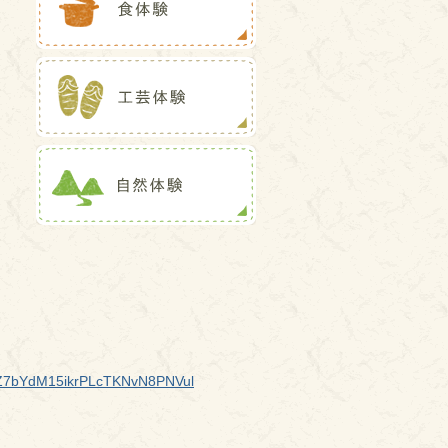
qZ7bYdM15ikrPLcTKNvN8PNVul