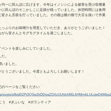
を均一に田んぼに広げます。今年はイノシシによる被害を受け収穫量
かに田んぼのそこかしこに足跡が残っていました。休憩時間には食用
に皆さん舌鼓を打っていました。その後は横の畑で大豆を抜いて作業
たっぷりのお味噌汁を用意していただき、ありがとうございました！
ながら皆さんとモグモグタイムを過ごしました。
イベントを楽しみにしていました。
した。
潤いました。
がとうございました。今度ともよろしくお願いします！
記のページをご覧ください
fuinaka/posts/pfbid02Pt3QSw2kDDgaZDXcUUhbX86L6HMmkLULqjeD4Mb
こう #ぎふいな #ボランティア