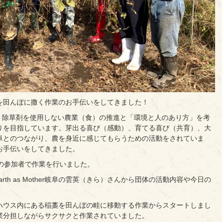
を田んぼに撒く作業のお手伝いをしてきました！
・化学肥料・除草剤を使用しない農業（食）の推進と「環境と人のあり方」を考
りを目指しています。芽出る喜び（感動）、育てる喜び（共育）、大
卓とのつながり、農を身近に感じてもらうための活動をされていま
お手伝いをしてきました。
の参加者で作業を行いました。
rth as Mother岐阜の雲英（きら）さんから団体の活動内容や今日の
ハウス内にある稲藁を田んぼの畦に移動する作業からスタートしまし
業分担しながらサクサクと作業されていました。