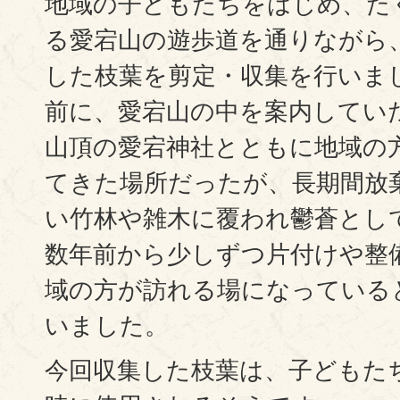
地域の子どもたちをはじめ、た
る愛宕山の遊歩道を通りながら
した枝葉を剪定・収集を行いま
前に、愛宕山の中を案内してい
山頂の愛宕神社とともに地域の
てきた場所だったが、長期間放
い竹林や雑木に覆われ鬱蒼とし
数年前から少しずつ片付けや整
域の方が訪れる場になっている
いました。
今回収集した枝葉は、子どもた