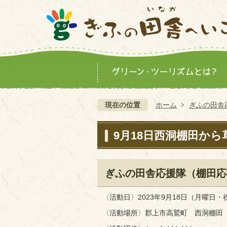
現在の位置
ホーム
ぎふの田舎
9月18日西洞棚田か
ぎふの田舎応援隊（棚田応
〈活動日〉2023年9月18日（月曜日・
〈活動場所〉郡上市高鷲町 西洞棚田