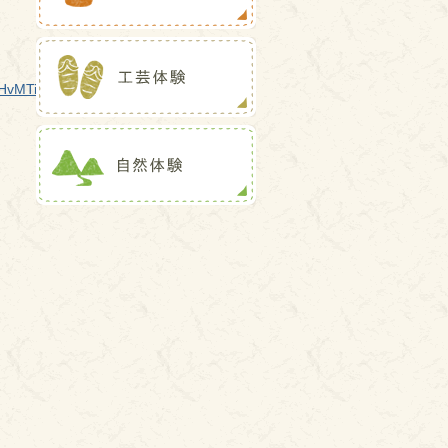
fHvMTi2A6bzZRcj7fQaD4D3l