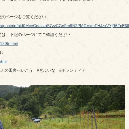
記のページをご覧ください
uinaka/posts/pfbid0MceCeazzqS7vvCGn9m9N2PMGVxmFHJzxVYjR6FcE6
ては、下記のページにてご確認ください
i/1205.html
↓
html
ぎふの田舎へいこう #ぎふいな #ボランティア