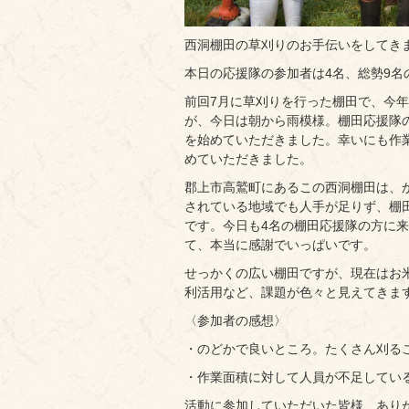
西洞棚田の草刈りのお手伝いをしてき
本日の応援隊の参加者は4名、総勢9名
前回7月に草刈りを行った棚田で、今
が、今日は朝から雨模様。棚田応援隊
を始めていただきました。幸いにも作
めていただきました。
郡上市高鷲町にあるこの西洞棚田は、
されている地域でも人手が足りず、棚
です。今日も4名の棚田応援隊の方に
て、本当に感謝でいっぱいです。
せっかくの広い棚田ですが、現在はお
利活用など、課題が色々と見えてきま
〈参加者の感想〉
・のどかで良いところ。たくさん刈る
・作業面積に対して人員が不足してい
活動に参加していただいた皆様、あり