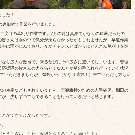
ました！
の参加者で作業を行いました。
年二度目の草刈り作業です。7月の時は真夏でかなりの猛暑だったの
の皆さんは雨の中で気分が乗らなかったかもしれませんが…早速作業
業中は雨が止んでおり、今がチャンスとばかりにどんどん草刈りを進
かなり広大な敷地で、来るたびにその広さに驚いてしまいます。管理
田応援隊の皆さんの力を借りてなんとか草の手入れを行っている状況
来ていただきましたが、県外から（かなり遠方！）来ていただく方もい
米の生産などもされていません。景観維持のための人手確保、棚田の
すが、少しずつでもできることを行っていきたいと感じます。
ことができてよかったです。
る。
がとうございました。今後ともよろしくお願いします！