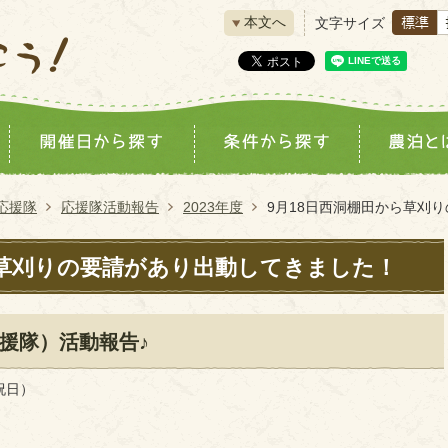
本文へ
文字サイズ
応援隊
応援隊活動報告
2023年度
9月18日西洞棚田から草刈
ら草刈りの要請があり出動してきました！
援隊）活動報告♪
祝日）