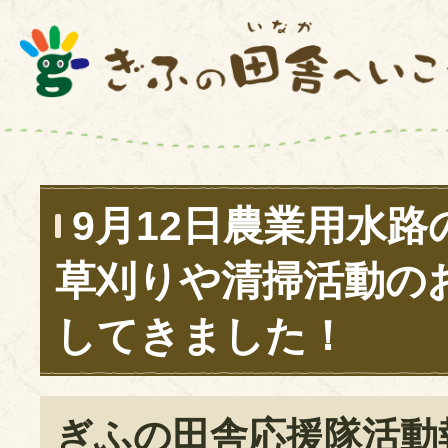
9月12日農業用水
草刈りや清掃活動の
してきました！
ぎふの田舎応援隊活動