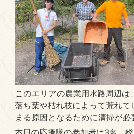
このエリアの農業用水路周辺は
落ち葉や枯れ枝によって荒れて
まる原因となるために清掃が必
本日の応援隊の参加者は3名、総