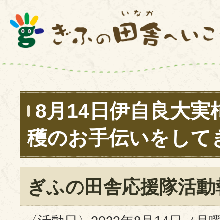
8月14日伊自良大実
穫のお手伝いをして
ぎふの田舎応援隊活動