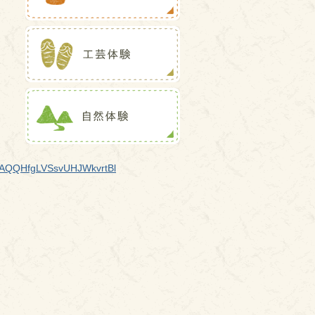
QHAQQHfgLVSsvUHJWkvrtBl