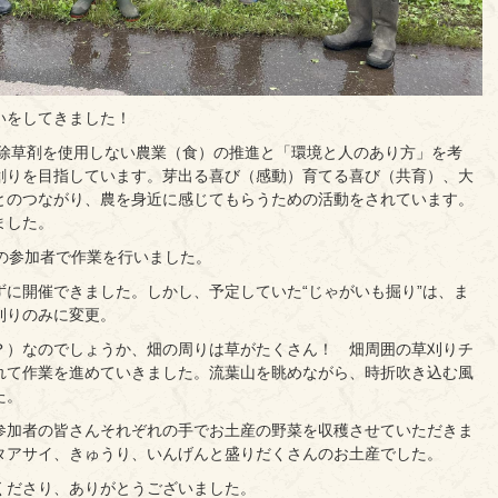
いをしてきました！
化学肥料・除草剤を使用しない農業（食）の推進と「環境と人のあり方」を考
創りを目指しています。芽出る喜び（感動）育てる喜び（共育）、大
とのつながり、農を身近に感じてもらうための活動をされています。
ました。
の参加者で作業を行いました。
に開催できました。しかし、予定していた“じゃがいも掘り”は、ま
刈りのみに変更。
？）なのでしょうか、畑の周りは草がたくさん！ 畑周囲の草刈りチ
れて作業を進めていきました。流葉山を眺めながら、時折吹き込む風
た。
参加者の皆さんそれぞれの手でお土産の野菜を収穫させていただきま
タアサイ、きゅうり、いんげんと盛りだくさんのお土産でした。
くださり、ありがとうございました。