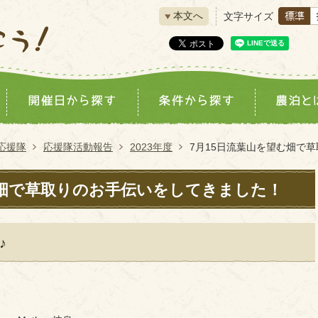
本文へ
文字サイズ
応援隊
応援隊活動報告
2023年度
7月15日流葉山を望む畑で
む畑で草取りのお手伝いをしてきました！
♪