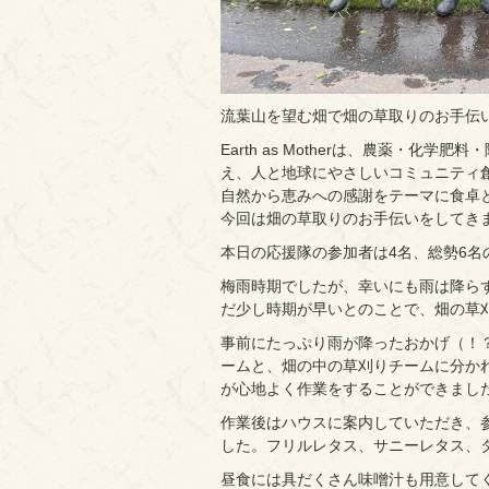
流葉山を望む畑で畑の草取りのお手伝
Earth as Motherは、農薬・
え、人と地球にやさしいコミュニティ
自然から恵みへの感謝をテーマに食卓
今回は畑の草取りのお手伝いをしてき
本日の応援隊の参加者は4名、総勢6名
梅雨時期でしたが、幸いにも雨は降らず
だ少し時期が早いとのことで、畑の草
事前にたっぷり雨が降ったおかげ（！
ームと、畑の中の草刈りチームに分か
が心地よく作業をすることができまし
作業後はハウスに案内していただき、
した。フリルレタス、サニーレタス、
昼食には具だくさん味噌汁も用意して