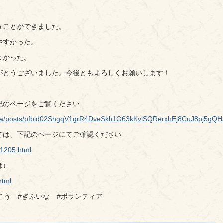
うことができました。
やすかった。
よかった。
がとうございました。今後ともよろしくお願いします！
記のページをご覧ください
uinaka/posts/pfbid02ShgqV1grR4DveSkb1G63kKviSQRerxhEj8CuJ8pj5g
ては、下記のページにてご確認ください
i/1205.html
↓
html
こう #ぎふいな #ボランティア