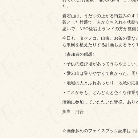
た。
愛宕山は、うだつの上がる街並みのす
蒼とした竹藪で、人が立ち入れる状態
思いで、NPO愛宕山ランドの方が整
今日も、タケノコ、山椒、お茶の葉な
ら果樹を植えたりする計画もあるそう
〈参加者の感想〉
・子供の遊び場があってうらやましい
・愛宕山は登りやすくて良かった。周
・地域の人とふれあったり、地域の応
・これからも、どんどんと色々な作業
活動に参加していただいた皆様、あり
担当 河合
☆画像多めのフェイスブック記事は下