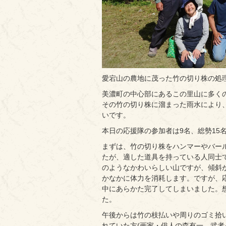
愛宕山の農地に茂った竹の切り株の処
美濃町の中心部にあるこの里山に多く
その竹の切り株に溜まった雨水により、
いです。
本日の応援隊の参加者は9名、総勢15
まずは、竹の切り株をハンマーやバー
たが、適した道具を持っている人同士
のようなかわいらしい山ですが、傾斜
かなかに体力を消耗します。ですが、
中にあらかた完了してしまいました。
た。
午後からは竹の枝払いや周りのゴミ拾
れていた方(画家・俳人の森有一。武者