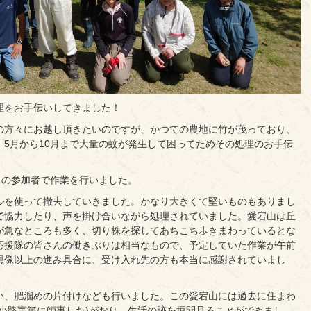
理をお手伝いしてきました！
の方々にお越し頂きたいのですが、かつての農地に竹が茂っており、
5月から10月まで大量の蚊が発生して困ってためその処理のお手伝
名の参加者で作業を行いました。
ルを使って撤去していきました。かなり大きくて堅いものもありまし
で協力したり、声を掛け合いながら処理されていました。愛宕山は丘
が急なところも多く、切り株を探してあちこち歩きまわっているとな
応援隊の皆さんの働きぶりは相当なもので、予定していた作業が午前
想像以上の進み具合に、受け入れ先の方も本当に感謝されていまし
い、肥溜めの片付けなども行いました。この愛宕山には過去に住まわ
小路実篤に師事した)がおり、生活の跡を垣間見ることができまし