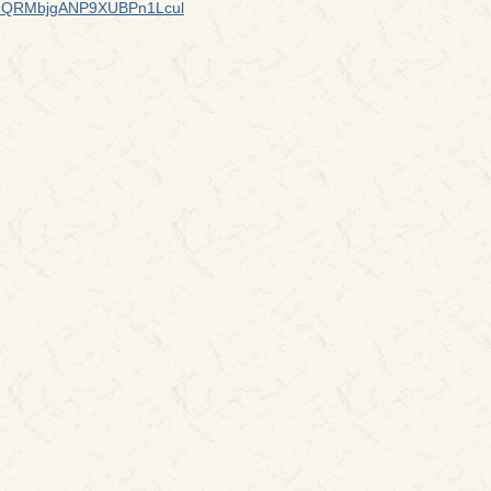
bJUQRMbjgANP9XUBPn1Lcul