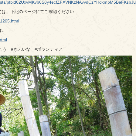
ka/posts/pfbid02UxvMKvb6S8y4ecfZFXVNKzNAvvdCzYHdxmpM5BeFKs
ては、下記のページにてご確認ください
i/1205.html
↓
html
こう #ぎふいな #ボランティア