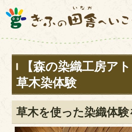
【森の染織工房アト
草木染体験
草木を使った染織体験