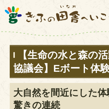
【生命の水と森の活
協議会】Eボート体
大自然を間近にした体
驚きの連続