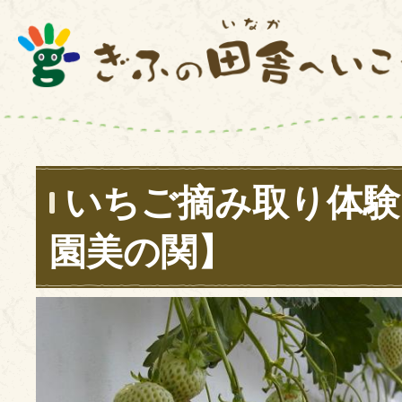
いちご摘み取り体験
園美の関】