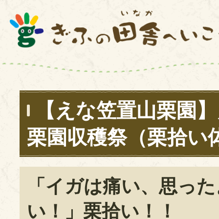
【えな笠置山栗園】
栗園収穫祭（栗拾い
「イガは痛い、思った
い！」栗拾い！！