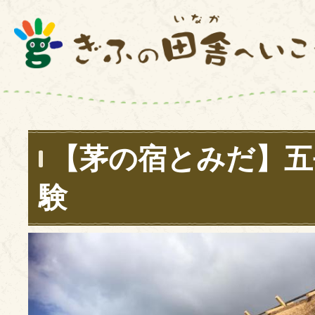
【茅の宿とみだ】五
験