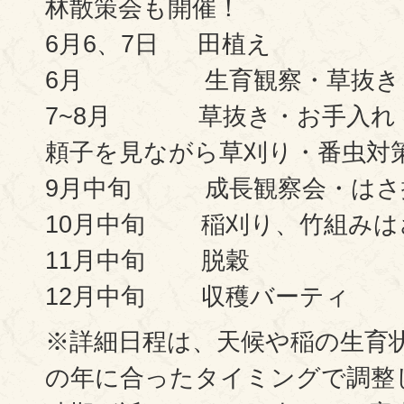
林散策会も開催！
6月6、7日 田植え
6月 生育観察・草抜き
7~8月 草抜き・お手入れ 
頼子を見ながら草刈り・番虫対
9月中旬 成長観察会・はさ
10月中旬 稲刈り、竹組みは
11月中旬 脱穀
12月中旬 収穫バーティ
※詳細日程は、天候や稲の生育
の年に合ったタイミングで調整