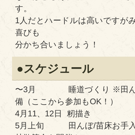
す。
1人だとハードルは高いですが
喜びも
分かち合いましょう！
●スケジュール
〜3月 睡道づくり ※田ん
備（ここから参加もOK！）
4月11、12日 籾描き
5月上旬 田んぼ/苗床お手入