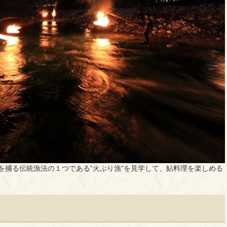
を捕る伝統漁法の１つである“火ぶり漁”を見学して、鮎料理を楽しめる