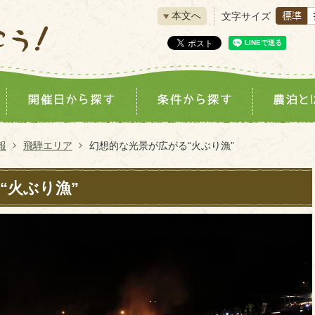
本文へ
文字サイズ
報
飛騨エリア
幻想的な光景が広がる“火ぶり漁”
“火ぶり漁”