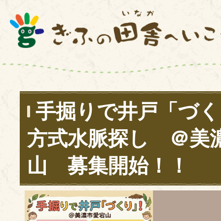
手掘りで井戸「づく
方式水脈探し ＠美
山 募集開始！！