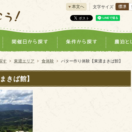
本文へ
文字サイズ
探す
東濃エリア
食体験
バター作り体験【東濃まきば館】
まきば館】