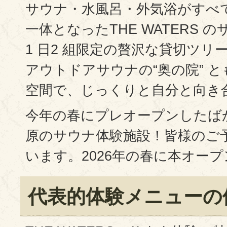
サウナ・水風呂・外気浴がすべ
一体となったTHE WATERS 
1 日2 組限定の贅沢な貸切ツリ
アウトドアサウナの“奥の院” 
空間で、じっくりと自分と向き
今年の春にプレオープンしたば
原のサウナ体験施設！皆様のご
います。2026年の春に本オー
代表的体験メニューの