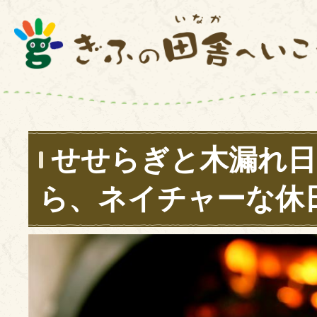
せせらぎと木漏れ日
ら、ネイチャーな休