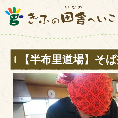
【半布里道場】そば