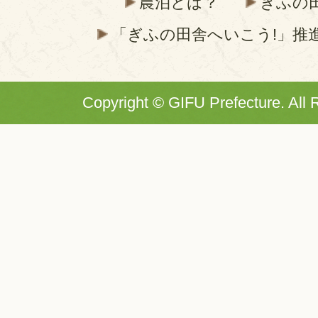
農泊とは？
ぎふの
「ぎふの田舎へいこう!」推
Copyright © GIFU Prefecture. All 