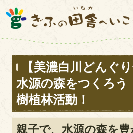
【美濃白川どんぐり
水源の森をつくろう
樹植林活動！
親子で、水源の森を豊